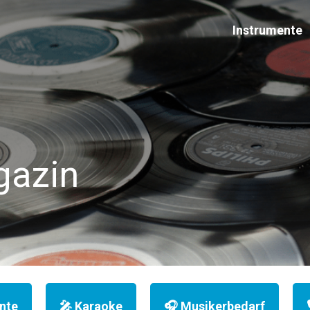
Instrumente
Thomann Sale
gazin
Schaue dir jetzt die aktuellen Angebote bei Thomann an!
Jetzt anschauen
nte
🎤 Karaoke
🎧 Musikerbedarf
