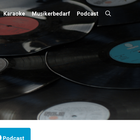
Karaoke
Musikerbedarf
Podcast
×
️ Podcast