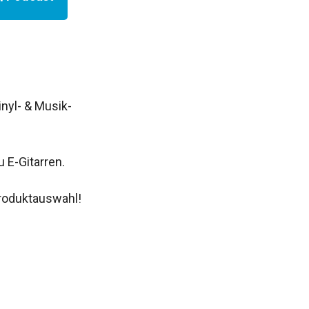
yl- & Musik-
 E-Gitarren.
roduktauswahl!