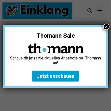
Zum
Inhalt
Men
springen
×
Startseite
»
Karaoke
»
11 beste Italienische
Thomann Sale
Karaoke Songs aller Zeiten
11 beste Italienische Karaoke
Songs aller Zeiten
Schaue dir jetzt die aktuellen Angebote bei Thomann
an!
Julia Hartmann
Juli 22, 2026
Jetzt anschauen