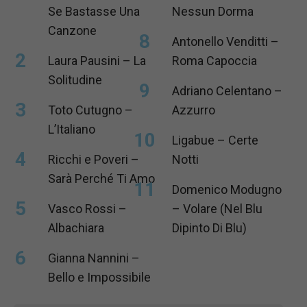
Se Bastasse Una
Nessun Dorma
Canzone
Antonello Venditti –
Laura Pausini – La
Roma Capoccia
Solitudine
Adriano Celentano –
Toto Cutugno –
Azzurro
L’Italiano
Ligabue – Certe
Ricchi e Poveri –
Notti
Sarà Perché Ti Amo
Domenico Modugno
Vasco Rossi –
– Volare (Nel Blu
Albachiara
Dipinto Di Blu)
Gianna Nannini –
Bello e Impossibile