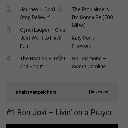
Journey – Don’t
The Proclaimers –
Stop Believin‘
I’m Gonna Be (500
Miles)
Cyndi Lauper – Girls
Just Want to Have
Katy Perry –
Fun
Firework
The Beatles – Twist
Neil Diamond –
and Shout
Sweet Caroline
Inhaltsverzeichnis
[
Anzeigen
]
#1 Bon Jovi – Livin‘ on a Prayer