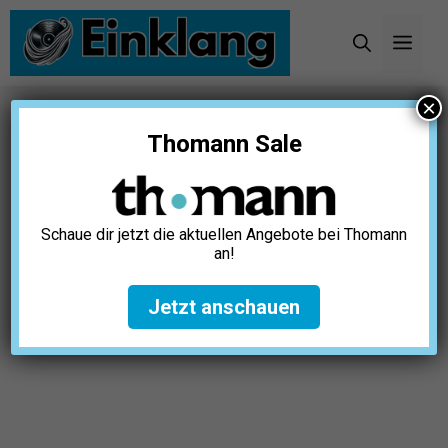
Zum
Inhalt
Men
springen
×
Startseite
»
Karaoke
»
8 beste Party Karaoke
Thomann Sale
Songs aller Zeiten
8 beste Party Karaoke Songs
aller Zeiten
Schaue dir jetzt die aktuellen Angebote bei Thomann
an!
Julia Hartmann
Juli 23, 2026
Jetzt anschauen