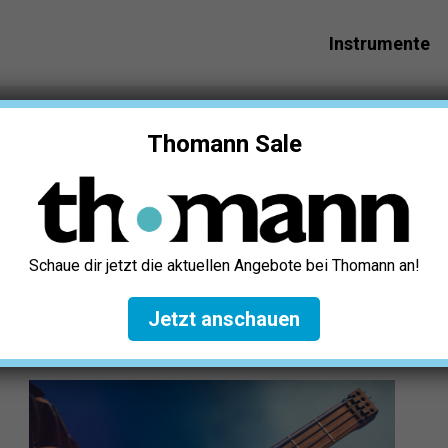
Instrumente
s Effektgerät Test: Die 5 besten (Bestenliste)
Thomann Sale
st: Die 5 besten
Schaue dir jetzt die aktuellen Angebote bei Thomann an!
r verlinken u.a. auf ausgewählte Online-Shops und Partner,
Jetzt anschauen
erfahren
.