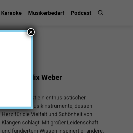
Karaoke
Musikerbedarf
Podcast
×
Felix Weber
Felix Weber ist ein enthusiastischer
Experte für Musikinstrumente, dessen
Herz für die Vielfalt und Schönheit von
Klängen schlägt. Mit großer Leidenschaft
und fundiertem Wissen inspiriert er andere,