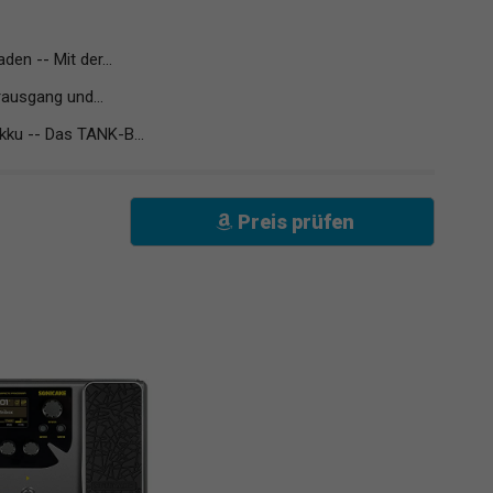
den -- Mit der...
usgang und...
kku -- Das TANK-B...
Preis prüfen