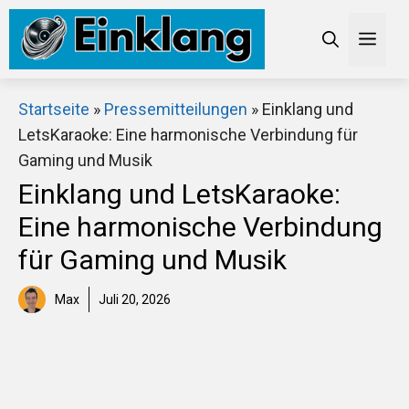
Zum
Inhalt
Men
springen
×
Startseite
»
Pressemitteilungen
»
Einklang und
Thomann Sale
LetsKaraoke: Eine harmonische Verbindung für
Gaming und Musik
Einklang und LetsKaraoke:
Schaue dir jetzt die aktuellen Angebote bei Thomann
Eine harmonische Verbindung
an!
für Gaming und Musik
Jetzt anschauen
Max
Juli 20, 2026