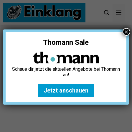
Zum
Inhalt
Men
springen
×
Startseite
»
Karaoke
»
9 beste Karaoke Bars
Thomann Sale
Deutschland (mit Karte)
Schaue dir jetzt die aktuellen Angebote bei Thomann
an!
Jetzt anschauen