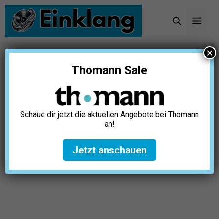
Zum
Inhalt
Men
springen
×
Startseite
»
Karaoke
»
Karaoke Equipment
»
Thomann Sale
Karaoke Maschinen für TV Test: Die 10 besten
(Bestenliste)
Schaue dir jetzt die aktuellen Angebote bei Thomann
an!
Jetzt anschauen