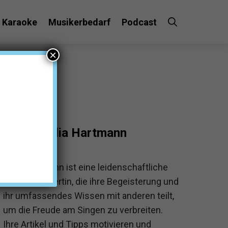
Karaoke
Musikerbedarf
Podcast
×
Julia Hartmann
Julia Hartmann ist eine leidenschaftliche
Karaoke-Expertin, die ihre Begeisterung und
ihr umfassendes Wissen mit anderen teilt,
um die Freude am Singen zu verbreiten.
Ihre Artikel und Tipps motivieren und