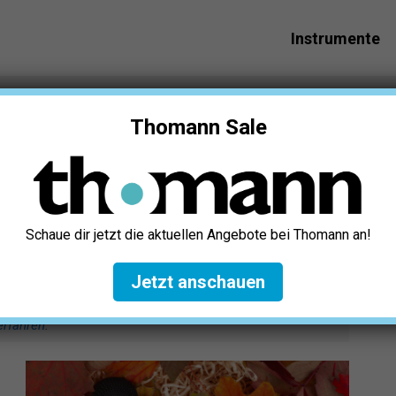
Instrumente
»
Karaoke Mikrofon Rot Test: Die 5 besten
Thomann Sale
 Test: Die 5 besten
Schaue dir jetzt die aktuellen Angebote bei Thomann an!
Jetzt anschauen
r verlinken u.a. auf ausgewählte Online-Shops und Partner,
erfahren
.