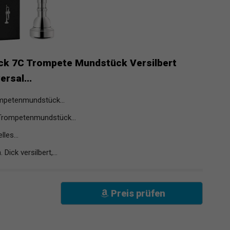
k 7C Trompete Mundstück Versilbert
rsal...
mpetenmundstück...
 Trompetenmundstück...
les...
Dick versilbert,...
Preis prüfen