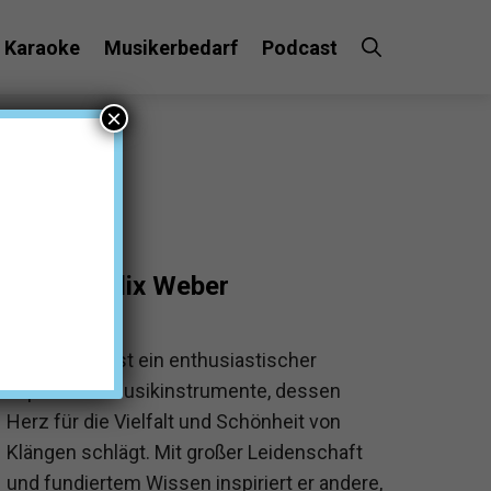
Karaoke
Musikerbedarf
Podcast
×
Felix Weber
Felix Weber ist ein enthusiastischer
Experte für Musikinstrumente, dessen
Herz für die Vielfalt und Schönheit von
Klängen schlägt. Mit großer Leidenschaft
und fundiertem Wissen inspiriert er andere,