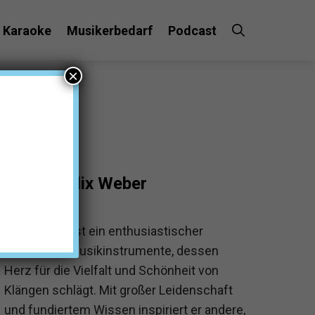
Karaoke
Musikerbedarf
Podcast
×
Felix Weber
Felix Weber ist ein enthusiastischer
Experte für Musikinstrumente, dessen
Herz für die Vielfalt und Schönheit von
Klängen schlägt. Mit großer Leidenschaft
und fundiertem Wissen inspiriert er andere,