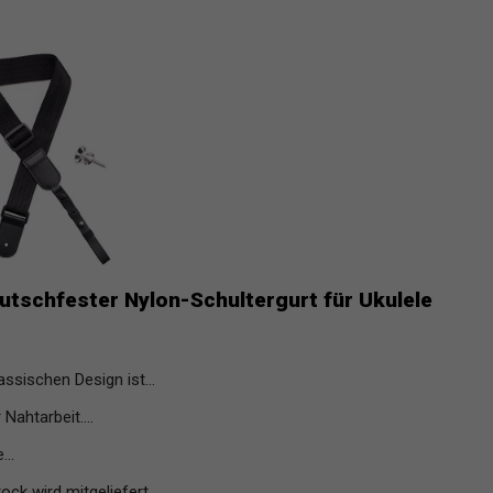
rutschfester Nylon-Schultergurt für Ukulele
ssischen Design ist...
 Nahtarbeit....
...
k wird mitgeliefert,...