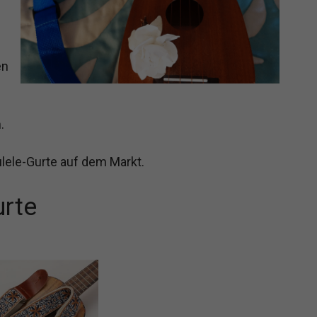
en
.
ulele-Gurte auf dem Markt.
urte