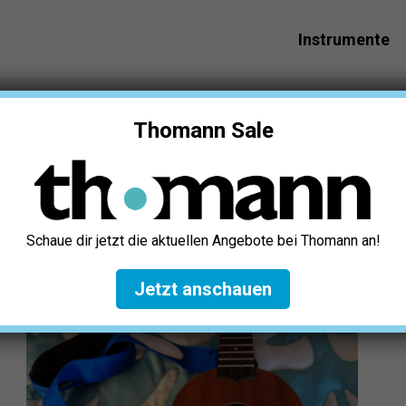
Instrumente
le-Gurt Test: Die 5 besten (Bestenliste)
Thomann Sale
e 5 besten (Bestenliste)
Schaue dir jetzt die aktuellen Angebote bei Thomann an!
r verlinken u.a. auf ausgewählte Online-Shops und Partner,
erfahren
.
Jetzt anschauen