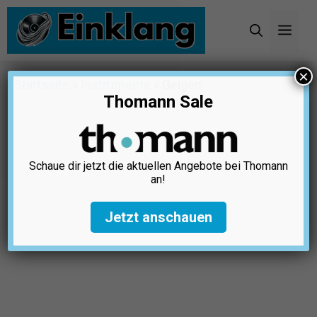
Zum
Inhalt
Men
springen
×
Startseite
»
Instrumente
»
Geigen
Thomann Sale
Schaue dir jetzt die aktuellen Angebote bei Thomann
an!
Jetzt anschauen