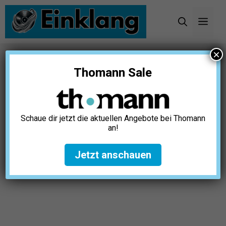
Zum
Inhalt
Men
springen
×
Startseite
»
Instrumente
»
Trompeten
Thomann Sale
Schaue dir jetzt die aktuellen Angebote bei Thomann
an!
Jetzt anschauen