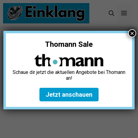
Zum
Inhalt
Men
springen
×
Startseite
»
Karaoke
»
Karaoke Songs
»
Karaoke
Thomann Sale
Lieder erstellen: Ein Leitfaden für perfekte
Playlists
Schaue dir jetzt die aktuellen Angebote bei Thomann
an!
Jetzt anschauen