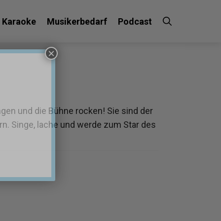
Karaoke
Musikerbedarf
Podcast
×
gen und die Bühne rocken! Sie sind der
n. Singe, lache und werde zum Star des