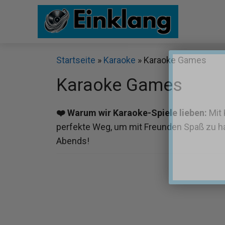
Zum
Inhalt
springen
Startseite
»
Karaoke
»
Karaoke Games
Karaoke Games
❤️ Warum wir Karaoke-Spiele lieben:
Mit 
perfekte Weg, um mit Freunden Spaß zu ha
Abends!