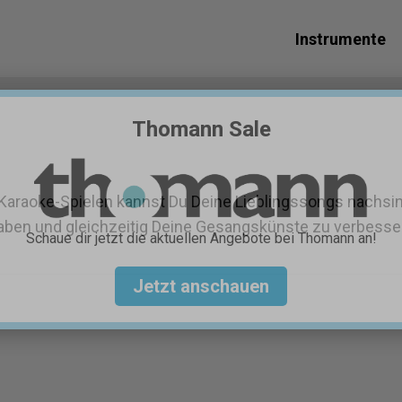
Instrumente
Thomann Sale
Karaoke-Spielen kannst Du Deine Lieblingssongs nachsin
ben und gleichzeitig Deine Gesangskünste zu verbesser
Schaue dir jetzt die aktuellen Angebote bei Thomann an!
Jetzt anschauen