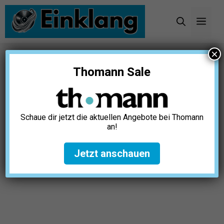
Zum
Inhalt
Men
springen
×
Startseite
»
Instrumente
»
Klaviere
»
Klavierband
Thomann Sale
Test: Die 5 besten (Bestenliste)
Schaue dir jetzt die aktuellen Angebote bei Thomann
an!
Jetzt anschauen