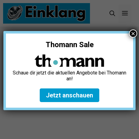
Zum
Inhalt
Men
springen
×
Startseite
»
Karaoke
»
8 beste 70s Karaoke Songs
Thomann Sale
des Jahrzehnts
8 beste 70s Karaoke Songs
des Jahrzehnts
Schaue dir jetzt die aktuellen Angebote bei Thomann
an!
Julia Hartmann
Juli 23, 2026
Jetzt anschauen