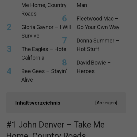
Me Home, Country
Man
Roads
Fleetwood Mac –
Gloria Gaynor – I Will
Go Your Own Way
Survive
Donna Summer –
The Eagles – Hotel
Hot Stuff
California
David Bowie –
Bee Gees – Stayin‘
Heroes
Alive
Inhaltsverzeichnis
[
Anzeigen
]
#1 John Denver – Take Me
Home, Country Roads