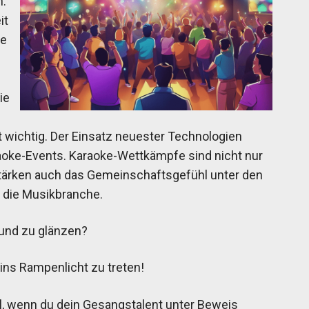
n.
it
ie
ie
t wichtig. Der Einsatz neuester Technologien
raoke-Events. Karaoke-Wettkämpfe sind nicht nur
 stärken auch das Gemeinschaftsgefühl unter den
n die Musikbranche.
n und zu glänzen?
ns Rampenlicht zu treten!
l, wenn du dein Gesangstalent unter Beweis