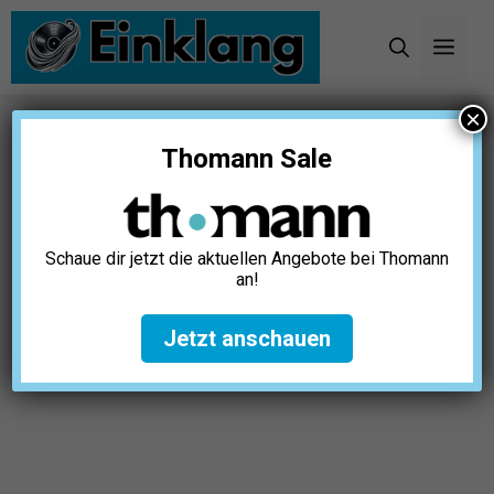
Zum
Inhalt
Men
springen
×
Startseite
»
Autor Admin
Thomann Sale
Schaue dir jetzt die aktuellen Angebote bei Thomann
an!
Jetzt anschauen